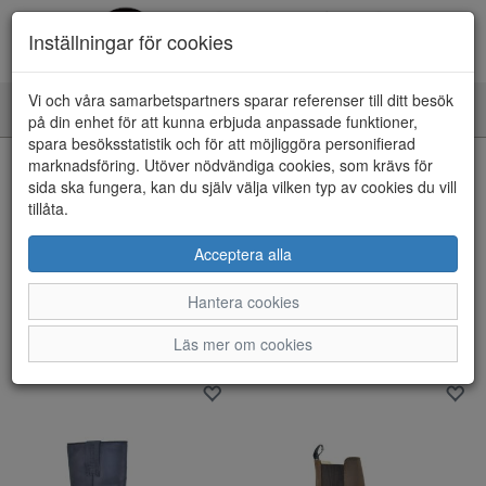
Inställningar för cookies
Vi och våra samarbetspartners sparar referenser till ditt besök
Toggle
på din enhet för att kunna erbjuda anpassade funktioner,
navigation
spara besöksstatistik och för att möjliggöra personifierad
marknadsföring. Utöver nödvändiga cookies, som krävs för
Visa filter
sida ska fungera, kan du själv välja vilken typ av cookies du vill
Varumärke: Johnny bulls
tillåta.
Rensa
Acceptera alla
5 artiklar hittade
Hantera cookies
Sortera efter:
Läs mer om cookies