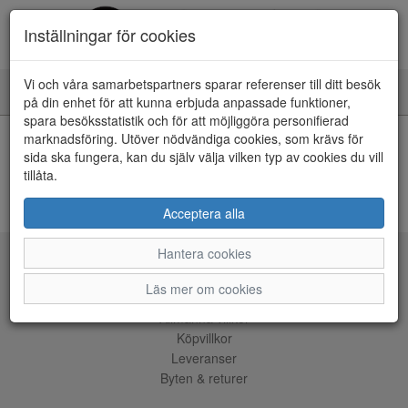
Inställningar för cookies
Vi och våra samarbetspartners sparar referenser till ditt besök
Toggle
på din enhet för att kunna erbjuda anpassade funktioner,
navigation
spara besöksstatistik och för att möjliggöra personifierad
Kunde inte hitta några artiklar
marknadsföring. Utöver nödvändiga cookies, som krävs för
sida ska fungera, kan du själv välja vilken typ av cookies du vill
Din sökning gav inga träffar.
tillåta.
ÅNGRA KÖP
Acceptera alla
Hantera cookies
Tjänster
Läs mer om cookies
Allmänna villkor
Köpvillkor
Leveranser
Byten & returer