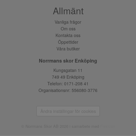
Allmänt
Vanliga frågor
Om oss
Kontakta oss
Öppettider
Våra butiker
Norrmans skor Enköping
Kungsgatan 11
749 49 Enköping
Telefon:
0171-208 41
Organisationsnr: 556080-3776
Ändra inställingar för cookies
© Norrmans Skor AB 2026 i samarbete med
Flexicon