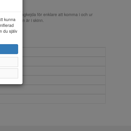
ing och dragkejda för enklare att komma i och ur
att kunna
och innersulan är i skinn.
nifierad
n du själv