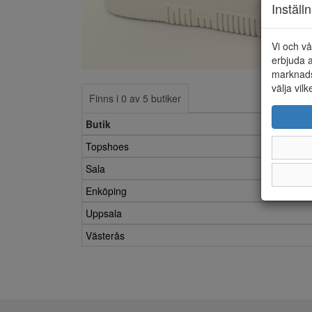
Inställ
Vi och vå
erbjuda a
marknads
välja vilk
Finns i 0 av 5 butiker
Butik
Topshoes
Sala
Enköping
Uppsala
Västerås