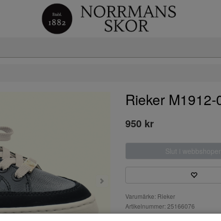
Rieker M1912-
950 kr
Slut i webbshope
Varumärke: Rieker
Artikelnummer: 25166076
Material: Skinn