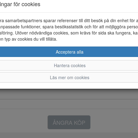
ningar för cookies
Färg: Svart
Rieker LITE Sneaker med snörn
ra samarbetspartners sparar referenser till ditt besök på din enhet för 
skorna . Innerfodret är i textil 
npassade funktioner, spara besöksstatistik och för att möjliggöra perso
föring. Utöver nödvändiga cookies, som krävs för sida ska fungera, ka
en typ av cookies du vill tillåta.
Acceptera alla
Hantera cookies
Läs mer om cookies
ÅNGRA KÖP