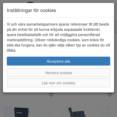
Inställningar för cookies
Vi och våra samarbetspartners sparar referenser till ditt besök
Toggle
på din enhet för att kunna erbjuda anpassade funktioner,
navigation
spara besöksstatistik och för att möjliggöra personifierad
marknadsföring. Utöver nödvändiga cookies, som krävs för
Visa filter
sida ska fungera, kan du själv välja vilken typ av cookies du vill
Varumärke: Sulman
tillåta.
Rensa
Acceptera alla
6 artiklar hittade
Hantera cookies
Sortera efter:
Läs mer om cookies