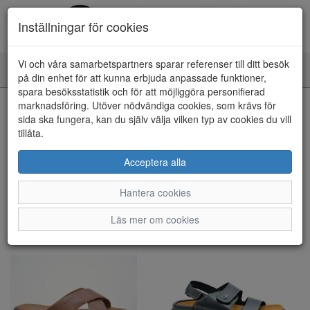
Inställningar för cookies
Vi och våra samarbetspartners sparar referenser till ditt besök
Toggle
på din enhet för att kunna erbjuda anpassade funktioner,
navigation
spara besöksstatistik och för att möjliggöra personifierad
marknadsföring. Utöver nödvändiga cookies, som krävs för
Visa filter
sida ska fungera, kan du själv välja vilken typ av cookies du vill
tillåta.
Herr - Tofflor (40 artiklar)
Acceptera alla
Sortera efter:
Hantera cookies
Läs mer om cookies