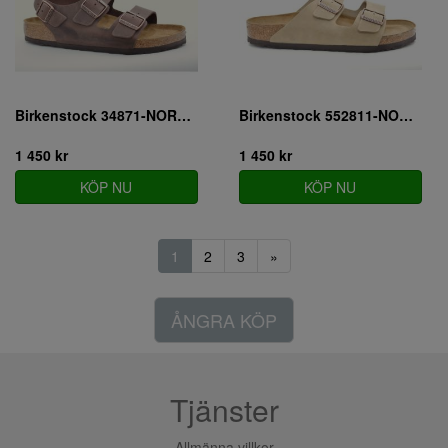
Birkenstock 34871-NORMAL
Birkenstock 552811-NORMAL
1 450 kr
1 450 kr
KÖP NU
KÖP NU
1
2
3
»
ÅNGRA KÖP
Tjänster
Allmänna villkor