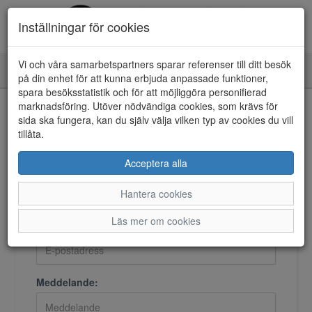
Inställningar för cookies
Vi och våra samarbetspartners sparar referenser till ditt besök
Toggle
på din enhet för att kunna erbjuda anpassade funktioner,
navigation
spara besöksstatistik och för att möjliggöra personifierad
marknadsföring. Utöver nödvändiga cookies, som krävs för
Kontakta oss
sida ska fungera, kan du själv välja vilken typ av cookies du vill
tillåta.
Acceptera alla
Namn:
Hantera cookies
Läs mer om cookies
E-postadress:
Meddelande: