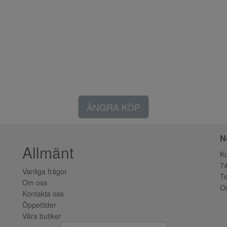
ÅNGRA KÖP
N
Allmänt
K
7
Vanliga frågor
Te
Om oss
Or
Kontakta oss
Öppettider
Våra butiker