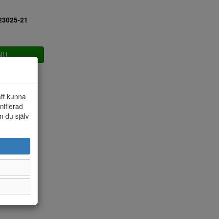
23025-21
NU
att kunna
nifierad
n du själv