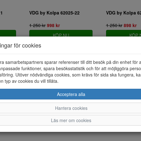
21
VDG by Kolpa 62025-22
VDG by Kolpa 6
1 250 kr
998 kr
1 250 kr
898 kr
KÖP NU
KÖP 
ningar för cookies
ra samarbetspartners sparar referenser till ditt besök på din enhet för 
npassade funktioner, spara besöksstatistik och för att möjliggöra perso
föring. Utöver nödvändiga cookies, som krävs för sida ska fungera, ka
en typ av cookies du vill tillåta.
Acceptera alla
Hantera cookies
Läs mer om cookies