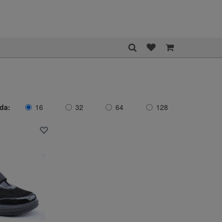
ida:
16
32
64
128