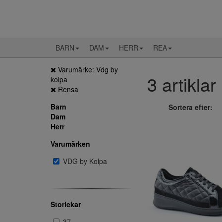
BARN
DAM
HERR
REA
Varumärke: Vdg by
3 artiklar
kolpa
Rensa
Barn
Sortera efter:
Dam
Herr
Varumärken
VDG by Kolpa
Storlekar
37