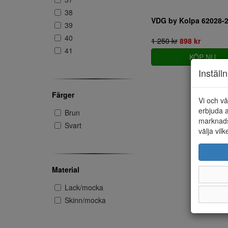
38
VDG by Kolpa 62028-
39
40
1 250 kr
898 kr
41
KÖP NU
Inställ
Färger
Vi och vå
erbjuda a
Brun
marknads
Svart
välja vilk
Material
Lack/mocka
Skinn/mocka