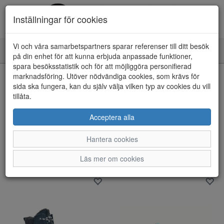
Inställningar för cookies
Vi och våra samarbetspartners sparar referenser till ditt besök
Toggle
på din enhet för att kunna erbjuda anpassade funktioner,
navigation
spara besöksstatistik och för att möjliggöra personifierad
marknadsföring. Utöver nödvändiga cookies, som krävs för
Visa filter
sida ska fungera, kan du själv välja vilken typ av cookies du vill
Varumärke: Hey dude
tillåta.
Rensa
Acceptera alla
2 artiklar hittade
Hantera cookies
Sortera efter:
Läs mer om cookies