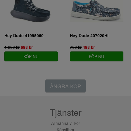
Hey Dude 41995060
Hey Dude 407020HI
1 200 kr
698 kr
700 kr
498 kr
KÖP NU
KÖP NU
ÅNGRA KÖP
Tjänster
Allmänna villkor
Köpvillkor