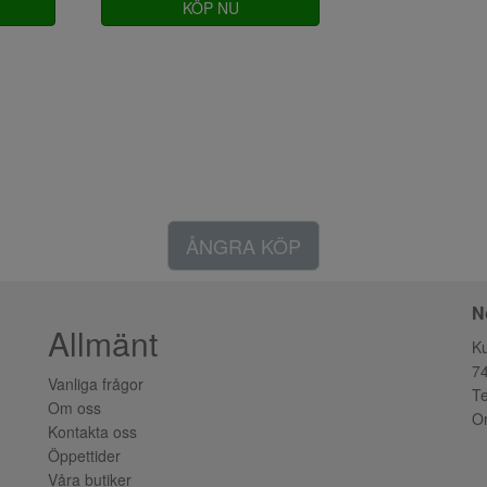
KÖP NU
ÅNGRA KÖP
N
Allmänt
K
7
Vanliga frågor
Te
Om oss
Or
Kontakta oss
Öppettider
Våra butiker