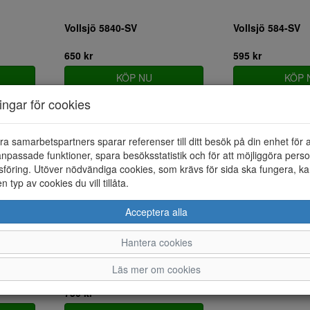
Vollsjö 5840-SV
Vollsjö 584-SV
650 kr
595 kr
KÖP NU
KÖP 
ningar för cookies
ra samarbetspartners sparar referenser till ditt besök på din enhet för 
npassade funktioner, spara besöksstatistik och för att möjliggöra perso
föring. Utöver nödvändiga cookies, som krävs för sida ska fungera, ka
en typ av cookies du vill tillåta.
Acceptera alla
Hantera cookies
Vollsjö Slippers 407-2000-101
Läs mer om cookies
750 kr