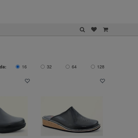
ida:
16
32
64
128