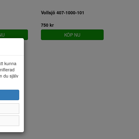
Vollsjö 407-1000-101
750 kr
NU
KÖP NU
att kunna
nifierad
n du själv