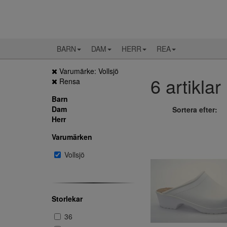
BARN
DAM
HERR
REA
Varumärke: Vollsjö
6 artiklar
Rensa
Barn
Dam
Sortera efter:
Herr
Varumärken
Vollsjö
Storlekar
36