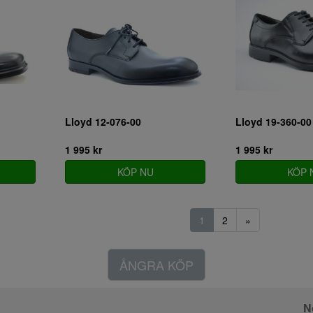
Lloyd 12-076-00
Lloyd 19-360-00
1 995 kr
1 995 kr
KÖP NU
KÖP 
1
2
»
ÅNGRA KÖP
N