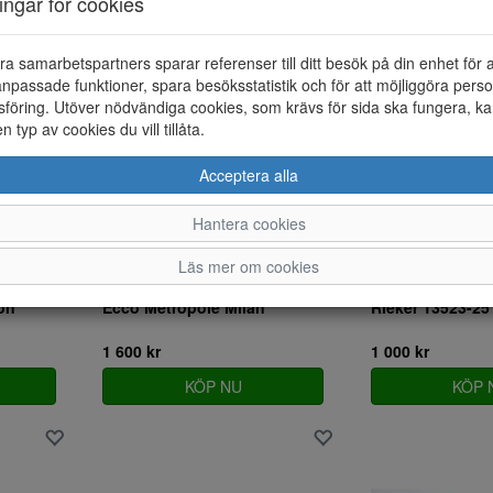
ningar för cookies
KÖP NU
KÖP 
ra samarbetspartners sparar referenser till ditt besök på din enhet för 
npassade funktioner, spara besöksstatistik och för att möjliggöra perso
föring. Utöver nödvändiga cookies, som krävs för sida ska fungera, ka
en typ av cookies du vill tillåta.
Acceptera alla
Hantera cookies
Läs mer om cookies
on
Ecco Metropole Milan
Rieker 13523-25
1 600 kr
1 000 kr
KÖP NU
KÖP 