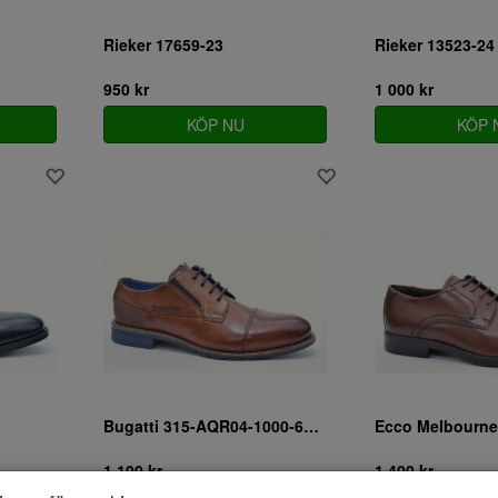
Rieker 17659-23
Rieker 13523-24
950 kr
1 000 kr
KÖP NU
KÖP 
Bugatti 315-AQR04-1000-6300
Ecco Melbourne
1 100 kr
1 400 kr