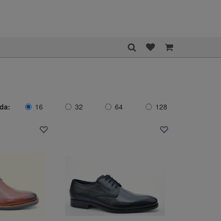
ida:
16
32
64
128