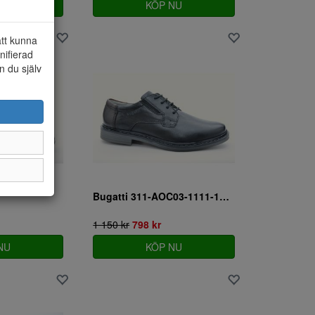
NU
KÖP NU
att kunna
nifierad
n du själv
Bugatti 311-AOC03-1111-1000
1 150 kr
798 kr
NU
KÖP NU