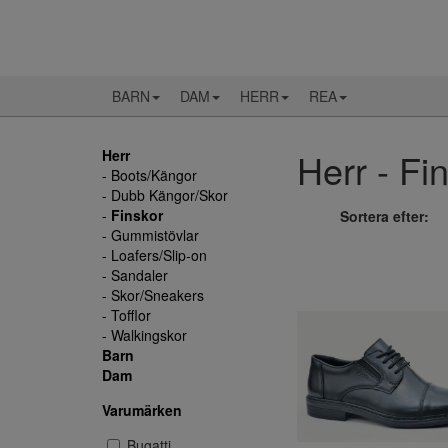
BARN
DAM
HERR
REA
Herr - Fin
Herr
- Boots/Kängor
- Dubb Kängor/Skor
-
Finskor
Sortera efter:
- Gummistövlar
- Loafers/Slip-on
- Sandaler
- Skor/Sneakers
- Tofflor
- Walkingskor
Barn
Dam
Varumärken
Bugatti