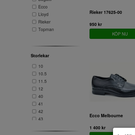
Ecco
Rieker 17625-00
Lloyd
Rieker
950 kr
Topman
KÖP NU
Storlekar
10
10.5
11.5
12
40
41
42
Ecco Melbourne
43
44
1 400 kr
45