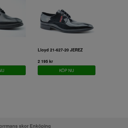
Lloyd 21-627-20 JEREZ
2 195 kr
NU
KÖP NU
orrmans skor Enköping