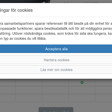
Artikelnummer: 26166003
EAN: 4061811905850
ningar för cookies
Material: Textil/syntet
Färg: Blå
ra samarbetspartners sparar referenser till ditt besök på din enhet för 
npassade funktioner, spara besöksstatistik och för att möjliggöra perso
Sneaker i syntet och textil me
föring. Utöver nödvändiga cookies, som krävs för sida ska fungera, ka
innersulan är i textil som även
en typ av cookies du vill tillåta.
Acceptera alla
36
37
38
39
40
Hantera cookies
Läs mer om cookies