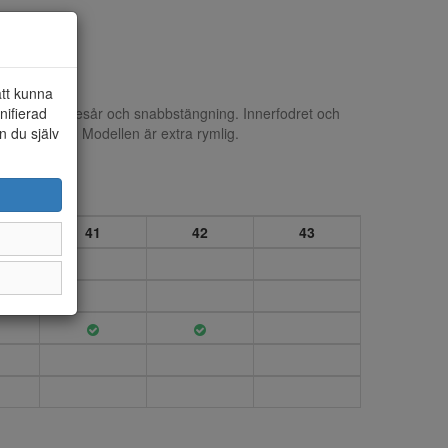
att kunna
nifierad
d snörning i resår och snabbstängning. Innerfodret och
n du själv
 är löstagbar. Modellen är extra rymlig.
41
42
43