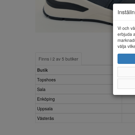
Inställ
Vi och vå
erbjuda a
marknads
välja vilk
Finns i 2 av 5 butiker
Butik
Topshoes
Sala
Enköping
Uppsala
Västerås