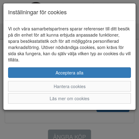
Inställningar för cookies
Vi och våra samarbetspartners sparar referenser till ditt besök
Toggle
på din enhet för att kunna erbjuda anpassade funktioner,
navigation
Returformulär
spara besöksstatistik och för att möjliggöra personifierad
marknadsföring. Utöver nödvändiga cookies, som krävs för
sida ska fungera, kan du själv välja vilken typ av cookies du vill
Ordernummer *
tillåta.
Acceptera alla
E-post *
Hantera cookies
Läs mer om cookies
Hämta order
ÅNGRA KÖP