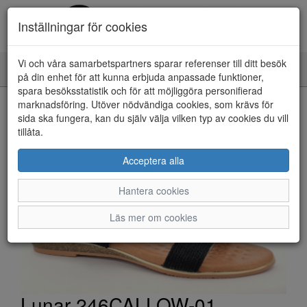
Inställningar för cookies
Vi och våra samarbetspartners sparar referenser till ditt besök
Toggle
på din enhet för att kunna erbjuda anpassade funktioner,
navigation
spara besöksstatistik och för att möjliggöra personifierad
HEM
marknadsföring. Utöver nödvändiga cookies, som krävs för
sida ska fungera, kan du själv välja vilken typ av cookies du vill
tillåta.
Acceptera alla
Hantera cookies
Läs mer om cookies
Lunar 246CALLOW-01