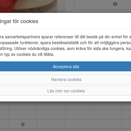
Varumärke: Rohde
ningar för cookies
Artikelnummer: 25187011
EAN: 4064304382817
Material: Mocka
ra samarbetspartners sparar referenser till ditt besök på din enhet för 
Färg: Röd
npassade funktioner, spara besöksstatistik och för att möjliggöra perso
föring. Utöver nödvändiga cookies, som krävs för sida ska fungera, ka
Slip-in sandal med två juster
en typ av cookies du vill tillåta.
innersula i mocca.
Acceptera alla
Hantera cookies
36
37
38
39
Läs mer om cookies