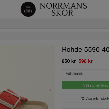
Rohde 5590-4
850 kr
598 kr
Välj storlek först
Visa prishistori