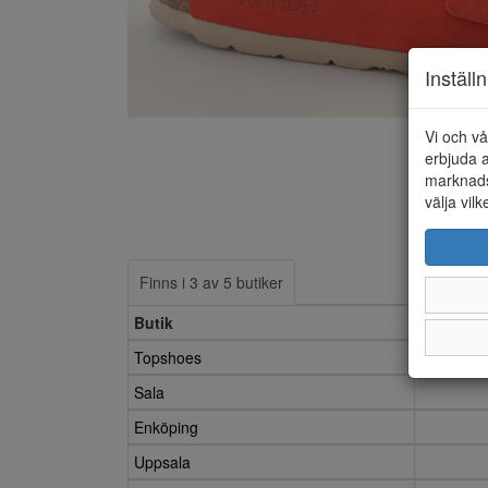
Inställ
Vi och vå
erbjuda a
marknads
välja vilk
Finns i 3 av 5 butiker
Butik
35
Topshoes
Sala
Enköping
Uppsala