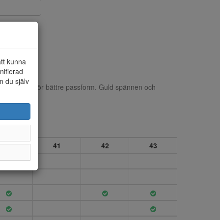
att kunna
nifierad
n du själv
bara remmar för bättre passform. Guld spännen och
40
41
42
43