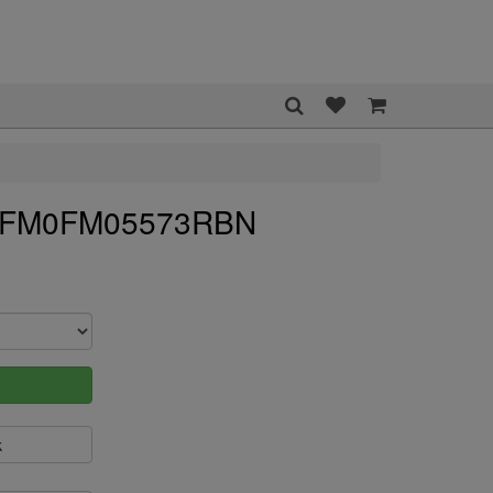
er FM0FM05573RBN
k