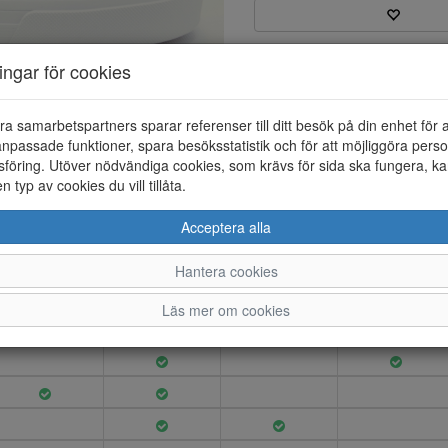
Varumärke: Tommy Hilfiger
ningar för cookies
Artikelnummer: 25213013
EAN: 8721222491132
Material: Mocka
ra samarbetspartners sparar referenser till ditt besök på din enhet för 
Färg: Grön
npassade funktioner, spara besöksstatistik och för att möjliggöra perso
föring. Utöver nödvändiga cookies, som krävs för sida ska fungera, ka
Premium dress cupsole suede s
en typ av cookies du vill tillåta.
innersulan är en mjuk skinnsul
Acceptera alla
Hantera cookies
40
41
42
43
Läs mer om cookies