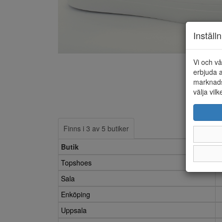
Inställ
Vi och vå
erbjuda a
marknads
välja vilk
Finns i 3 av 5 butiker
Butik
Topshoes
Sala
Enköping
Uppsala