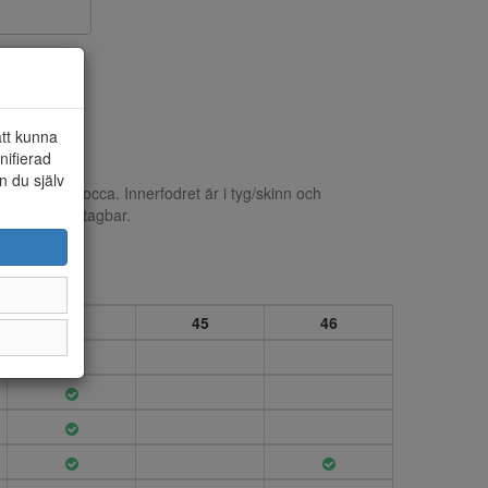
att kunna
nifierad
n du själv
neaker i mocca. Innerfodret är i tyg/skinn och
a som är löstagbar.
44
45
46