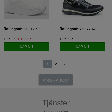
Rollingsoft 86.912.50
Rollingsoft 76.977-67
1 850 kr
1 198 kr
1 950 kr
KÖP NU
KÖP NU
1
2
»
ÅNGRA KÖP
Tjänster
Allmänna villkor