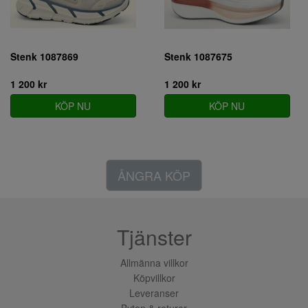
Stenk 1087869
Stenk 1087675
1 200 kr
1 200 kr
KÖP NU
KÖP NU
ÅNGRA KÖP
Tjänster
Allmänna villkor
Köpvillkor
Leveranser
Byten & returer