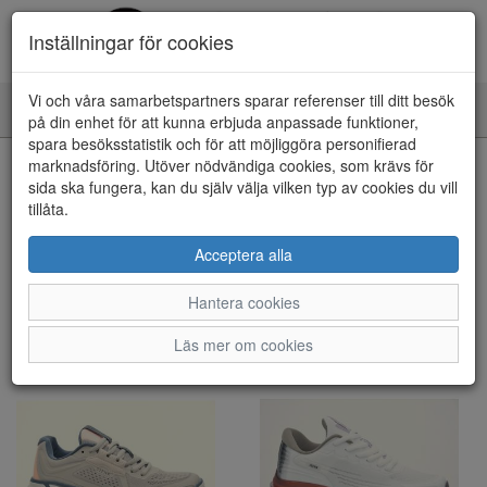
Inställningar för cookies
Vi och våra samarbetspartners sparar referenser till ditt besök
Toggle
på din enhet för att kunna erbjuda anpassade funktioner,
navigation
spara besöksstatistik och för att möjliggöra personifierad
marknadsföring. Utöver nödvändiga cookies, som krävs för
Visa filter
sida ska fungera, kan du själv välja vilken typ av cookies du vill
tillåta.
Stenk (2 artiklar)
Acceptera alla
Sortera efter:
Hantera cookies
Läs mer om cookies