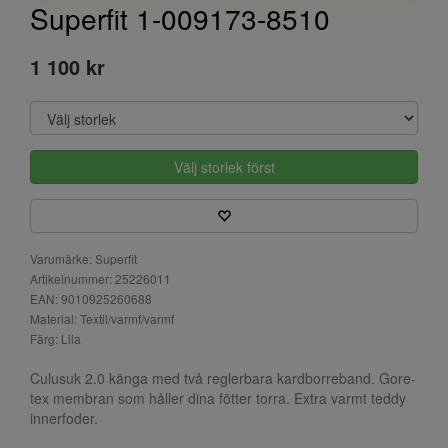
Superfit 1-009173-8510
1 100 kr
Välj storlek först
Varumärke: Superfit
Artikelnummer: 25226011
EAN: 9010925260688
Material: Textil/varmf/varmf
Färg: Lila
Culusuk 2.0 känga med två reglerbara kardborreband. Gore-
tex membran som håller dina fötter torra. Extra varmt teddy
innerfoder.