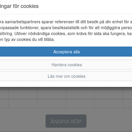
Artikelnummer: 25143017
ningar för cookies
Material: Textil/syntet
Färg: Rosa
ra samarbetspartners sparar referenser till ditt besök på din enhet för 
npassade funktioner, spara besöksstatistik och för att möjliggöra perso
Sandal med tre justerbara kardb
föring. Utöver nödvändiga cookies, som krävs för sida ska fungera, ka
en typ av cookies du vill tillåta.
Acceptera alla
31
32
33
34
Hantera cookies
Läs mer om cookies
ÅNGRA KÖP