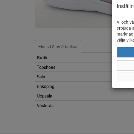
Inställ
Vi och vå
erbjuda a
marknads
välja vilk
Finns i 2 av 5 butiker
Butik
30
Topshoes
Sala
Enköping
Uppsala
Västerås