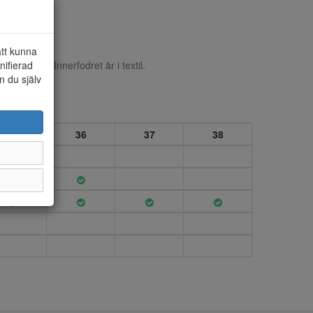
att kunna
nifierad
orreband. Innerfodret är i textil.
n du själv
35
36
37
38