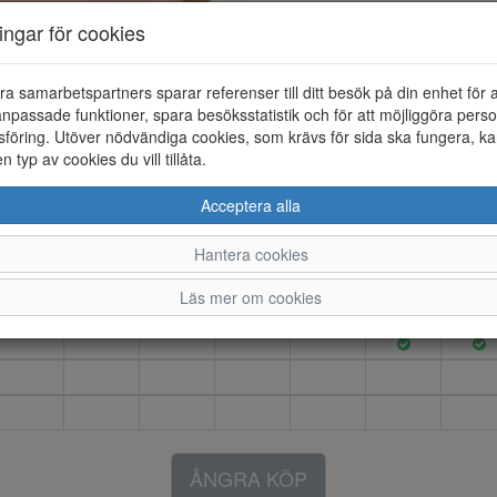
Artikelnummer: 25131023
ningar för cookies
Material: Textil/syntet
Färg: Rosa
ra samarbetspartners sparar referenser till ditt besök på din enhet för 
Sneaker som är 100 % vattentät.
npassade funktioner, spara besöksstatistik och för att möjliggöra perso
foten på plats. Tvättbar i mask
föring. Utöver nödvändiga cookies, som krävs för sida ska fungera, ka
en typ av cookies du vill tillåta.
Acceptera alla
24
25
26
27
28
29
30
Hantera cookies
Läs mer om cookies
ÅNGRA KÖP