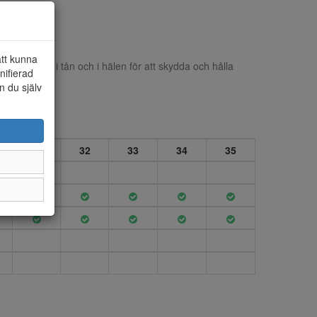
att kunna
 Förstärkt i tån och i hälen för att skydda och hålla
nifierad
in på 30°
n du själv
31
32
33
34
35