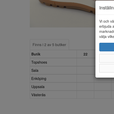
Inställ
Vi och vå
erbjuda a
marknads
välja vilk
Finns i 2 av 5 butiker
Butik
22
23
Topshoes
Sala
Enköping
Uppsala
Västerås