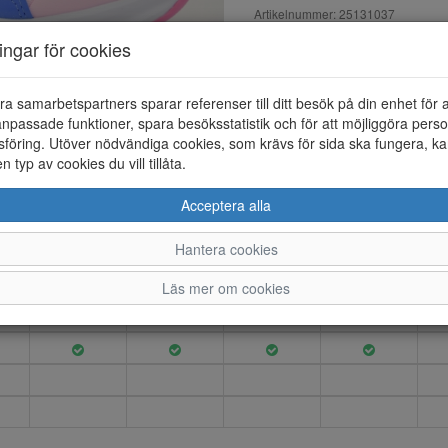
Artikelnummer: 25131037
EAN: 198739099553
ningar för cookies
Material: Syntet
Färg: Rosa
ra samarbetspartners sparar referenser till ditt besök på din enhet för 
Glide step - Vista Lane sneake
npassade funktioner, spara besöksstatistik och för att möjliggöra perso
foam innersula och Slip-ins fö
föring. Utöver nödvändiga cookies, som krävs för sida ska fungera, ka
Tvättbar i max 30 grader.
en typ av cookies du vill tillåta.
Acceptera alla
Hantera cookies
31
32
33
34
Läs mer om cookies