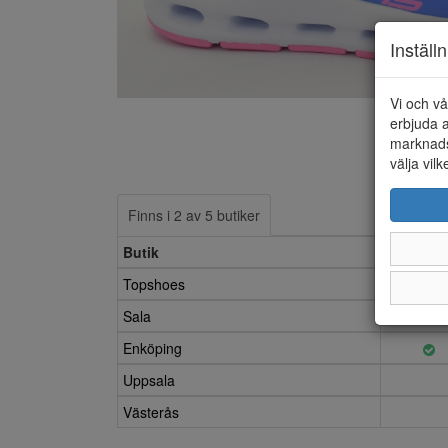
Inställ
Vi och vå
erbjuda a
marknads
välja vilk
Finns i 2 av 5 butiker
Butik
30
Topshoes
Sala
Enköping
Uppsala
Västerås