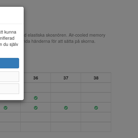
att kunna
r i syntet med elastiska skosnören. Air-cooled memory
nifierad
r slippa använda händerna för att sätta på skorna.
n du själv
35
36
37
38