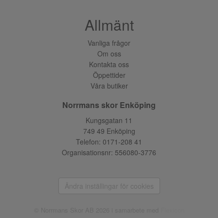
Allmänt
Vanliga frågor
Om oss
Kontakta oss
Öppettider
Våra butiker
Norrmans skor Enköping
Kungsgatan 11
749 49 Enköping
Telefon:
0171-208 41
Organisationsnr: 556080-3776
Ändra inställingar för cookies
© Norrmans Skor AB 2026 i samarbete med
Flexicon