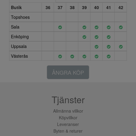
Butik
36
37
38
39
40
41
42
Topshoes
Sala
Enköping
Uppsala
Västerås
ÅNGRA KÖP
Tjänster
Allmänna villkor
Köpvillkor
Leveranser
Byten & returer