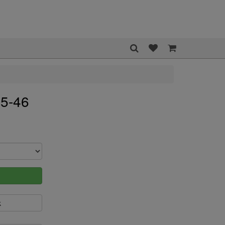
45-46
k