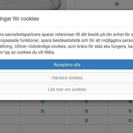
ningar för cookies
Varumärke: Tamaris
Artikelnummer: 26183018
EAN: 4064201419012
ra samarbetspartners sparar referenser till ditt besök på din enhet för 
Material: Skinn
npassade funktioner, spara besöksstatistik och för att möjliggöra perso
Färg: Vit
föring. Utöver nödvändiga cookies, som krävs för sida ska fungera, ka
en typ av cookies du vill tillåta.
Ballerina sko i skinn med kard
Acceptera alla
Hantera cookies
37
38
39
Läs mer om cookies