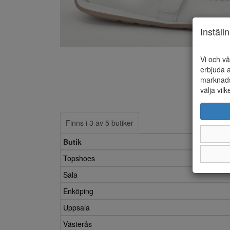
Inställ
Vi och vå
erbjuda a
marknads
välja vilk
Finns i 3 av 5 butiker
Butik
Topshoes
Sala
Enköping
Uppsala
Västerås