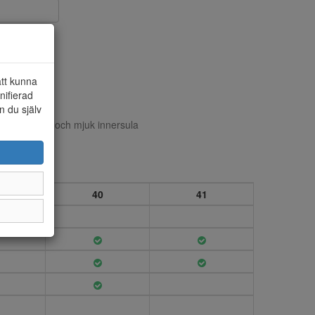
att kunna
nifierad
n du själv
borrelåsning och mjuk innersula
40
41