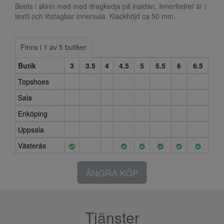
Boots i skinn med med dragkedja på insidan. Innerfodret är i
textil och löstagbar innersula. Klackhöjd ca 50 mm.
Finns i 1 av 5 butiker
Butik
3
3.5
4
4.5
5
5.5
6
6.5
Topshoes
Sala
Enköping
Uppsala
Västerås
ÅNGRA KÖP
Tjänster