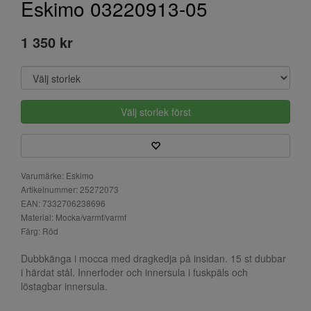
Eskimo 03220913-05
1 350 kr
Välj storlek först
Varumärke: Eskimo
Artikelnummer: 25272073
EAN: 7332706238696
Material: Mocka/varmf/varmf
Färg: Röd
Dubbkänga i mocca med dragkedja på insidan. 15 st dubbar
i härdat stål. Innerfoder och innersula i fuskpäls och
löstagbar innersula.