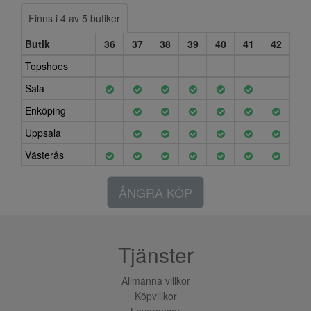
Finns i 4 av 5 butiker
Butik
36
37
38
39
40
41
42
Topshoes
Sala
Enköping
Uppsala
Västerås
ÅNGRA KÖP
Tjänster
Allmänna villkor
Köpvillkor
Leveranser