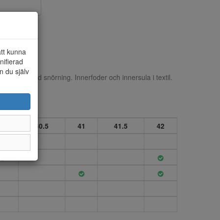
att kunna
nifierad
n du själv
i syntet med snörning. Innerfoder och innersula i textil.
40
40.5
41
41.5
42