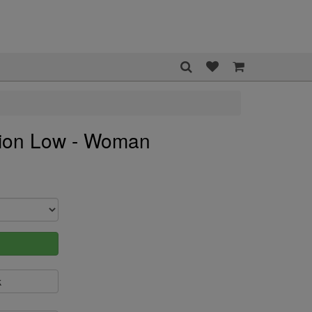
sion Low - Woman
k