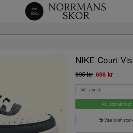
NIKE Court Vi
995 kr
698 kr
Välj storlek först
Visa prishistori