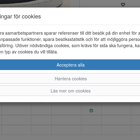
ningar för cookies
Varumärke: NIKE
Artikelnummer: 25221010
Material: Syntet
ra samarbetspartners sparar referenser till ditt besök på din enhet för 
Färg: Svart
npassade funktioner, spara besöksstatistik och för att möjliggöra perso
föring. Utöver nödvändiga cookies, som krävs för sida ska fungera, ka
NIKE Court Vision Low sneaker 
en typ av cookies du vill tillåta.
Acceptera alla
Hantera cookies
37.5
38
38.5
39
39.5
Läs mer om cookies