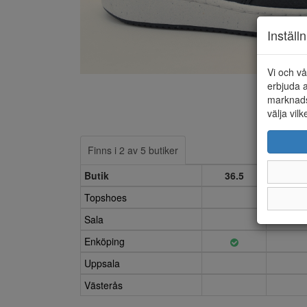
Inställ
Vi och vå
erbjuda a
marknads
välja vilk
Finns i 2 av 5 butiker
Butik
36.5
37
Topshoes
Sala
Enköping
Uppsala
Västerås