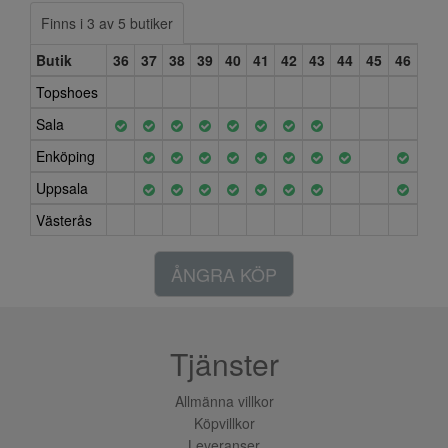
Finns i 3 av 5 butiker
Butik
36
37
38
39
40
41
42
43
44
45
46
Topshoes
Sala
Enköping
Uppsala
Västerås
ÅNGRA KÖP
Tjänster
Allmänna villkor
Köpvillkor
Leveranser