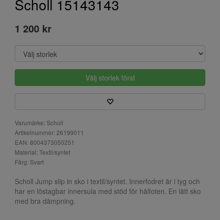
Scholl 15143143
1 200 kr
Välj storlek först
Varumärke: Scholl
Artikelnummer: 26199011
EAN: 8004373050251
Material: Textil/syntet
Färg: Svart
Scholl Jump slip in sko i textil/syntet. Innerfodret är i tyg och
har en löstagbar innersula med stöd för hålfoten. En lätt sko
med bra dämpning.