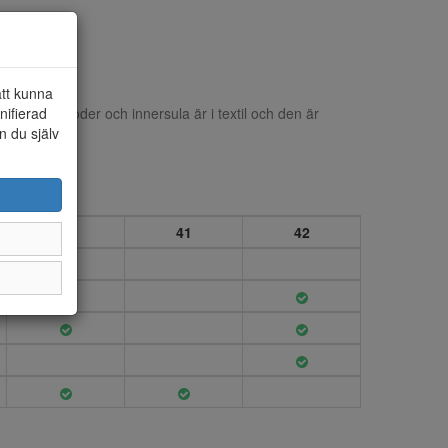
att kunna
nifierad
kinn. Innerfoder och innersula är i textil och den är
n du själv
40
41
42