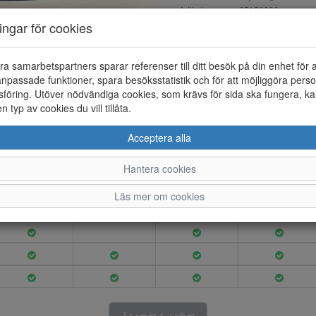
Artikelnummer: 25156006
EAN: 8720638195191
ningar för cookies
Material: Skinn
Färg: Svart
ra samarbetspartners sparar referenser till ditt besök på din enhet för 
npassade funktioner, spara besöksstatistik och för att möjliggöra perso
Essential chic court sneaker i s
föring. Utöver nödvändiga cookies, som krävs för sida ska fungera, ka
löstagbar.
en typ av cookies du vill tillåta.
Acceptera alla
36
37
38
39
Hantera cookies
Läs mer om cookies