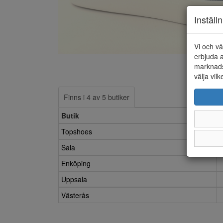
Inställ
Vi och vå
erbjuda a
marknads
välja vilk
Finns i 4 av 5 butiker
Butik
Topshoes
Sala
Enköping
Uppsala
Västerås