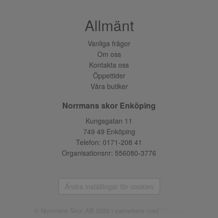
Allmänt
Vanliga frågor
Om oss
Kontakta oss
Öppettider
Våra butiker
Norrmans skor Enköping
Kungsgatan 11
749 49 Enköping
Telefon:
0171-208 41
Organisationsnr: 556080-3776
Ändra inställingar för cookies
© Norrmans Skor AB 2026 i samarbete med
Flexicon