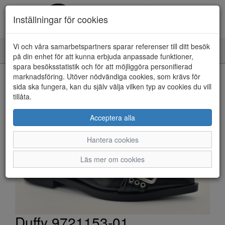
Inställningar för cookies
Vi och våra samarbetspartners sparar referenser till ditt besök
Toggle
på din enhet för att kunna erbjuda anpassade funktioner,
navigation
spara besöksstatistik och för att möjliggöra personifierad
HEM
marknadsföring. Utöver nödvändiga cookies, som krävs för
sida ska fungera, kan du själv välja vilken typ av cookies du vill
tillåta.
Acceptera alla
Hantera cookies
Läs mer om cookies
Duffy 9721153-01