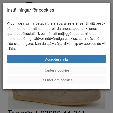
Inställningar för cookies
Vi och våra samarbetspartners sparar referenser till ditt besök
Toggle
på din enhet för att kunna erbjuda anpassade funktioner,
navigation
spara besöksstatistik och för att möjliggöra personifierad
HEM
marknadsföring. Utöver nödvändiga cookies, som krävs för
sida ska fungera, kan du själv välja vilken typ av cookies du vill
tillåta.
Acceptera alla
Hantera cookies
Läs mer om cookies
Tamaris 1-23602-44-341