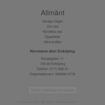
Allmänt
Vanliga frågor
Om oss
Kontakta oss
Öppettider
Våra butiker
Norrmans skor Enköping
Kungsgatan 11
749 49 Enköping
Telefon:
0171-208 41
Organisationsnr: 556080-3776
Ändra inställingar för cookies
© Norrmans Skor AB 2026 i samarbete med
Flexicon