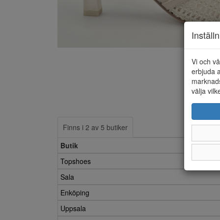
Inställ
Vi och vå
erbjuda a
marknads
välja vilk
Finns i 2 av 5 butiker
Butik
Topshoes
Sala
Enköping
Uppsala