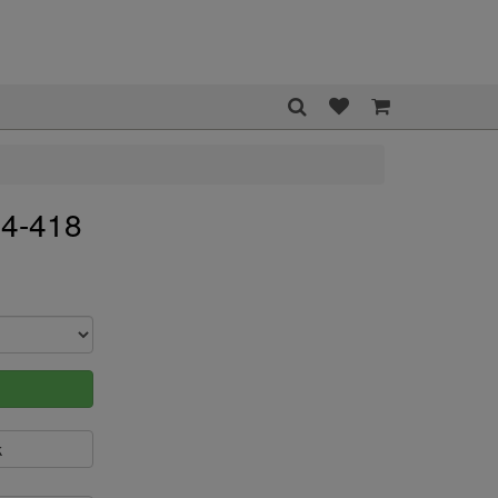
34-418
k