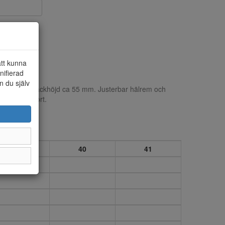
att kunna
nifierad
n du själv
spetsig tå. Klackhöjd ca 55 mm. Justerbar hälrem och
n skön komfort.
39
40
41