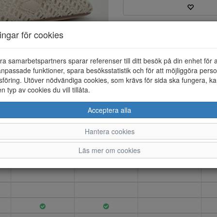
Varumärke: Tamaris
ningar för cookies
Artikelnummer: 26185013
EAN: 4064201658374
Material: Skinn/textil
ra samarbetspartners sparar referenser till ditt besök på din enhet för 
Färg: Beige
npassade funktioner, spara besöksstatistik och för att möjliggöra perso
föring. Utöver nödvändiga cookies, som krävs för sida ska fungera, ka
Slingback pumps i textil med 
en typ av cookies du vill tillåta.
Touch - it innersula som ger e
Acceptera alla
Hantera cookies
36
37
38
Läs mer om cookies