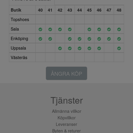
Butik
40
41
42
43
44
45
46
47
48
Topshoes
Sala
Enköping
Uppsala
Västerås
ÅNGRA KÖP
Tjänster
Allmänna villkor
Köpvillkor
Leveranser
Byten & returer