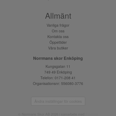
Allmänt
Vanliga frågor
Om oss
Kontakta oss
Öppettider
Våra butiker
Norrmans skor Enköping
Kungsgatan 11
749 49 Enköping
Telefon:
0171-208 41
Organisationsnr: 556080-3776
Ändra inställingar för cookies
© Norrmans Skor AB 2026 i samarbete med
Flexicon