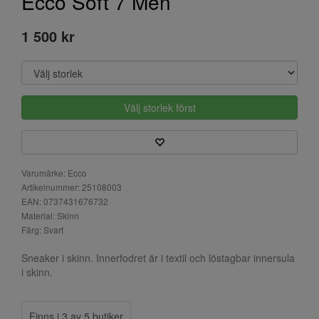
Ecco Soft 7 Men
1 500 kr
Välj storlek först
Varumärke: Ecco
Artikelnummer: 25108003
EAN: 0737431676732
Material: Skinn
Färg: Svart
Sneaker i skinn. Innerfodret är i textil och löstagbar innersula
i skinn.
Finns i 3 av 5 butiker