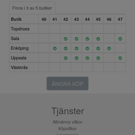
Finns i 3 av 5 butiker
Butik
40
41
42
43
44
45
46
47
Topshoes
Sala
Enköping
Uppsala
Västerås
ÅNGRA KÖP
Tjänster
Allmänna villkor
Köpvillkor
Leveranser