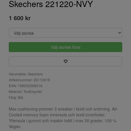
Skechers 221220-NVY
1 600 kr
Välj storlek först
Varumärke: Skechers
Artikelnummer: 26113019
EAN: 199252068316
Material: Textil/syntet
Färg: Blå
Max cushioning premier 3 sneaker i textil och snörning. Air-
Cooled memory foam innersula och textil innerfoder.
Yttersula i gummi och maskin tvätt i max 30 grader. 100 %
Vegan.