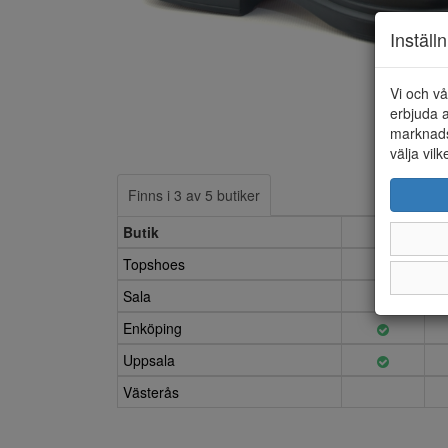
Inställ
Vi och vå
erbjuda a
marknads
välja vilk
Finns i 3 av 5 butiker
Butik
40
Topshoes
Sala
Enköping
Uppsala
Västerås