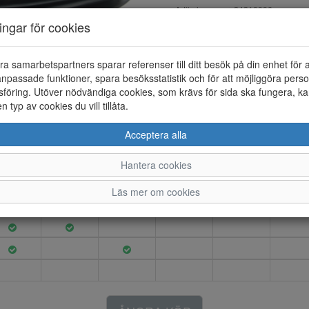
Artikelnummer: 24210006
EAN: 0194890453166
ningar för cookies
Material: Skinn
Färg: Svart
ra samarbetspartners sparar referenser till ditt besök på din enhet för 
npassade funktioner, spara besöksstatistik och för att möjliggöra perso
Helsinki 2 klassisk finsko med
föring. Utöver nödvändiga cookies, som krävs för sida ska fungera, ka
Sulan är löstagbar som ger ry
en typ av cookies du vill tillåta.
Acceptera alla
41
42
43
44
45
46
Hantera cookies
Läs mer om cookies