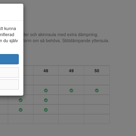
att kunna
nifierad
 textil innerfoder och skinnsula med extra dämpning.
n du själv
mligare passform om så behövs. Stötdämpande yttersula.
47
48
49
50