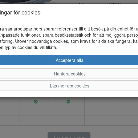
Artikelnummer: 26108014
EAN: 809704851099
ningar för cookies
Material: Textil/syntet
Färg: Svart
ra samarbetspartners sparar referenser till ditt besök på din enhet för 
npassade funktioner, spara besöksstatistik och för att möjliggöra perso
Terracruise LT M lätt sko i tyg
föring. Utöver nödvändiga cookies, som krävs för sida ska fungera, ka
innerfodret är i textil. Snörn
en typ av cookies du vill tillåta.
Acceptera alla
40
41
42
43
44
Hantera cookies
Läs mer om cookies