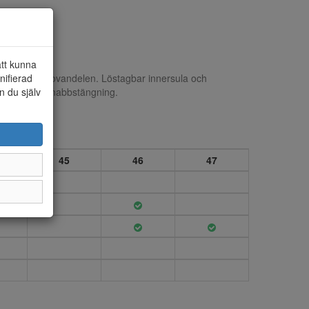
att kunna
nifierad
 och syntet i ovandelen. Löstagbar innersula och
n du själv
ingen är med snabbstängning.
45
46
47