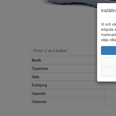
Inställ
Vi och vå
erbjuda a
marknads
välja vilk
Finns i 2 av 5 butiker
Butik
Topshoes
Sala
Enköping
Uppsala
Västerås