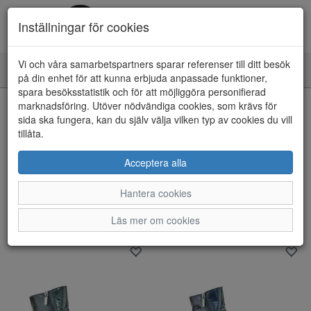
Inställningar för cookies
Vi och våra samarbetspartners sparar referenser till ditt besök
Toggle
på din enhet för att kunna erbjuda anpassade funktioner,
navigation
spara besöksstatistik och för att möjliggöra personifierad
marknadsföring. Utöver nödvändiga cookies, som krävs för
Visa filter
sida ska fungera, kan du själv välja vilken typ av cookies du vill
Varumärke: Donna serena
tillåta.
Rensa
Acceptera alla
3 artiklar hittade
Hantera cookies
Sortera efter:
Läs mer om cookies