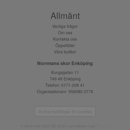
Allmänt
Vanliga frågor
Om oss
Kontakta oss
Öppettider
Våra butiker
Norrmans skor Enköping
Kungsgatan 11
749 49 Enköping
Telefon:
0171-208 41
Organisationsnr: 556080-3776
Ändra inställingar för cookies
© Norrmans Skor AB 2026 i samarbete med
Flexicon