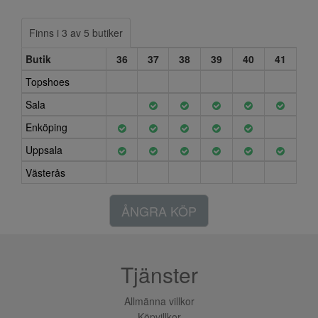
Finns i 3 av 5 butiker
Butik
36
37
38
39
40
41
Topshoes
Sala
Enköping
Uppsala
Västerås
ÅNGRA KÖP
Tjänster
Allmänna villkor
Köpvillkor