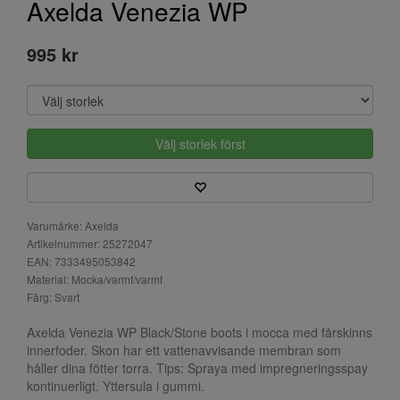
Axelda Venezia WP
995 kr
Välj storlek först
Varumärke: Axelda
Artikelnummer: 25272047
EAN: 7333495053842
Material: Mocka/varmf/varmf
Färg: Svart
Axelda Venezia WP Black/Stone boots i mocca med fårskinns
innerfoder. Skon har ett vattenavvisande membran som
håller dina fötter torra. Tips: Spraya med impregneringsspay
kontinuerligt. Yttersula i gummi.