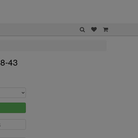
48-43
k