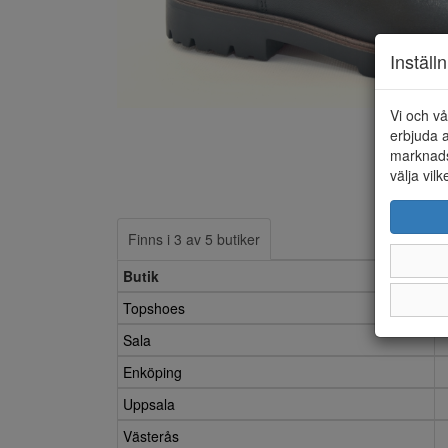
Inställ
Vi och vå
erbjuda a
marknads
välja vilk
Finns i 3 av 5 butiker
Butik
Topshoes
Sala
Enköping
Uppsala
Västerås