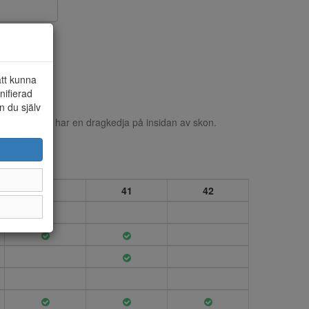
att kunna
nifierad
n du själv
et är i textil, har en dragkedja på insidan av skon.
40
41
42