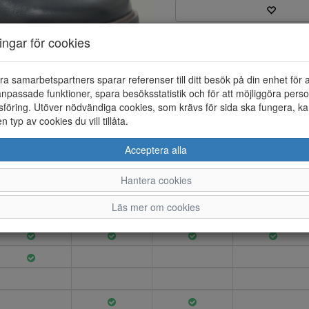
ningar för cookies
Varumärke: Tamaris
Artikelnummer: 24272008
EAN: 4064198114860
ra samarbetspartners sparar referenser till ditt besök på din enhet för 
Material: Skinn
npassade funktioner, spara besöksstatistik och för att möjliggöra perso
Färg: Svart
föring. Utöver nödvändiga cookies, som krävs för sida ska fungera, ka
en typ av cookies du vill tillåta.
Chelseaboots i skinn. Innerfodr
Acceptera alla
Hantera cookies
36
37
38
39
Läs mer om cookies