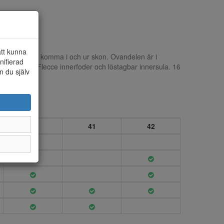
att kunna
ör att lättare komma i och ur skon. Ovandelen är i
nifierad
avvisande. Flecce innerfoder och löstagbar innersula. 16
n du själv
l. Bred läst.
40
41
42