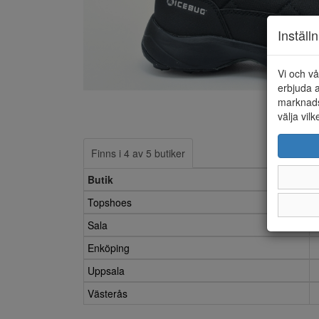
Inställ
Vi och vå
erbjuda a
marknads
välja vilk
Finns i 4 av 5 butiker
Butik
Topshoes
Sala
Enköping
Uppsala
Västerås