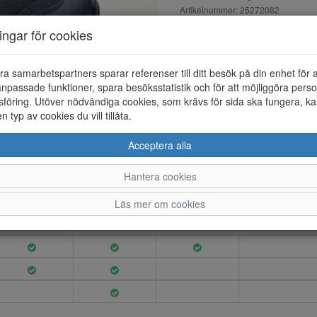
Artikelnummer: 25272082
EAN: 7310710196331
ningar för cookies
Material: Textil
Färg: Svart
ra samarbetspartners sparar referenser till ditt besök på din enhet för 
Känga med dragkedja framtill f
npassade funktioner, spara besöksstatistik och för att möjliggöra perso
värmande polyester och vatten
föring. Utöver nödvändiga cookies, som krävs för sida ska fungera, ka
st dynamiska dubbar i karbidstå
en typ av cookies du vill tillåta.
Acceptera alla
Hantera cookies
36
37
38
39
Läs mer om cookies