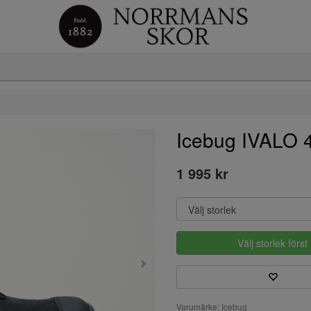
Icebug IVALO 
1 995 kr
Välj storlek först
Varumärke: Icebug