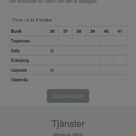
och innersulan är i skinn och den är löstagbar.
Finns i 2 av 5 butiker
Butik
36
37
38
39
40
41
Topshoes
Sala
Enköping
Uppsala
Västerås
ÅNGRA KÖP
Tjänster
Allmänna villkor