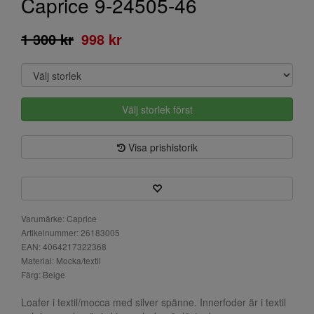
Caprice 9-24505-46
1 300 kr
998 kr
Välj storlek först
Visa prishistorik
Varumärke: Caprice
Artikelnummer: 26183005
EAN: 4064217322368
Material: Mocka/textil
Färg: Beige
Loafer i textil/mocca med silver spänne. Innerfoder är i textil