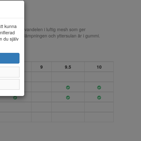
att kunna
snörning. Ovandelen i luftig mesh som ger
nifierad
ynliga Air dämpningen och yttersulan är i gummi.
n du själv
8.5
9
9.5
10