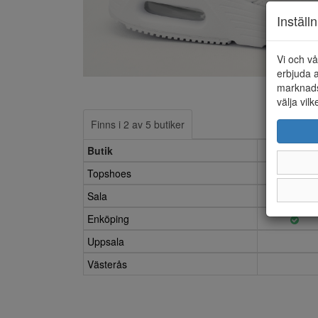
Inställ
Vi och vå
erbjuda a
marknads
välja vilk
Finns i 2 av 5 butiker
Butik
5.5
Topshoes
Sala
Enköping
Uppsala
Västerås