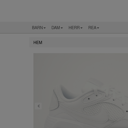
BARN
DAM
HERR
REA
HEM