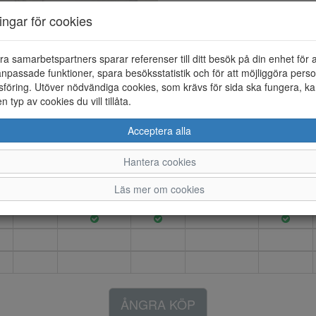
Artikelnummer: 26166065
ningar för cookies
Material: Skinn/textil
Färg: Vit
ra samarbetspartners sparar referenser till ditt besök på din enhet för 
NIKE Air Max SC sneaker med 
npassade funktioner, spara besöksstatistik och för att möjliggöra perso
andningsförmåga hela dagen. S
föring. Utöver nödvändiga cookies, som krävs för sida ska fungera, ka
en typ av cookies du vill tillåta.
Acceptera alla
6
6.5
7
7.5
8
Hantera cookies
Läs mer om cookies
ÅNGRA KÖP