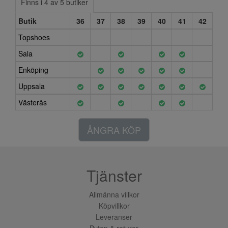
Finns i 4 av 5 butiker
Butik
36
37
38
39
40
41
42
Topshoes
Sala
Enköping
Uppsala
Västerås
ÅNGRA KÖP
Tjänster
Allmänna villkor
Köpvillkor
Leveranser
Byten & returer