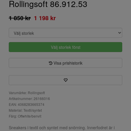
Rollingsoft 86.912.53
1 850 kr
1 198 kr
Välj storlek först
Visa prishistorik
Varumärke: Rollingsoft
Artikelnummer: 26166016
EAN: 4068283665374
Material: Textil/syntet
Färg: Offwhite/benvit
Sneakers i textil och syntet med snörning. Innerfodret är i