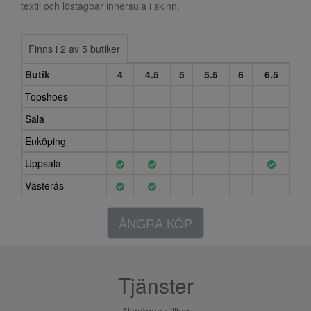
textil och löstagbar innersula i skinn.
Finns i 2 av 5 butiker
Butik
4
4.5
5
5.5
6
6.5
Topshoes
Sala
Enköping
Uppsala
Västerås
ÅNGRA KÖP
Tjänster
Allmänna villkor