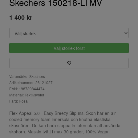
Skechers 150218-LTMV
1 400 kr
Välj storlek först
Varumärke: Skechers
Artikelnummer: 26121027
EAN: 198739844474
Material: Textil/syntet
Färg: Rosa
Flex Appeal 5.0 - Easy Breezy Slip-ins. Skon har en air-
cooled memory foam innersula och knutna elastiska
skosnören. Du kan bara stoppa in foten utan att använda
skohorn. Maskin tvätt i max 30 grader, 100% Vegan