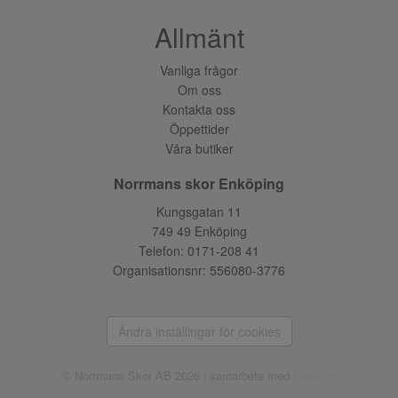
Allmänt
Vanliga frågor
Om oss
Kontakta oss
Öppettider
Våra butiker
Norrmans skor Enköping
Kungsgatan 11
749 49 Enköping
Telefon:
0171-208 41
Organisationsnr: 556080-3776
Ändra inställingar för cookies
© Norrmans Skor AB 2026 i samarbete med
Flexicon