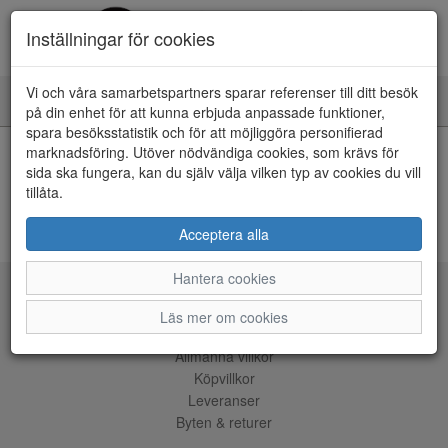
Inställningar för cookies
Vi och våra samarbetspartners sparar referenser till ditt besök
Toggle
på din enhet för att kunna erbjuda anpassade funktioner,
navigation
spara besöksstatistik och för att möjliggöra personifierad
HEM
marknadsföring. Utöver nödvändiga cookies, som krävs för
sida ska fungera, kan du själv välja vilken typ av cookies du vill
tillåta.
Kunde inte hitta några artiklar...
ÅNGRA KÖP
Acceptera alla
Hantera cookies
Tjänster
Läs mer om cookies
Allmänna villkor
Köpvillkor
Leveranser
Byten & returer