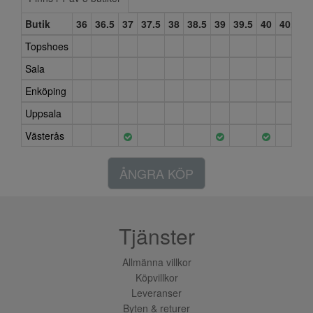
Butik
36
36.5
37
37.5
38
38.5
39
39.5
40
40.5
4
Topshoes
Sala
Enköping
Uppsala
Västerås
ÅNGRA KÖP
Tjänster
Allmänna villkor
Köpvillkor
Leveranser
Byten & returer