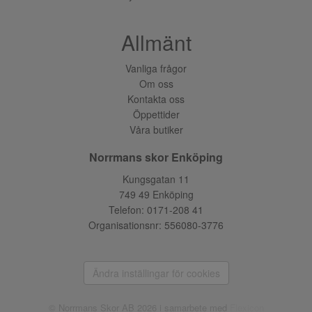
Allmänt
Vanliga frågor
Om oss
Kontakta oss
Öppettider
Våra butiker
Norrmans skor Enköping
Kungsgatan 11
749 49 Enköping
Telefon:
0171-208 41
Organisationsnr: 556080-3776
Ändra inställingar för cookies
© Norrmans Skor AB 2026 i samarbete med
Flexicon