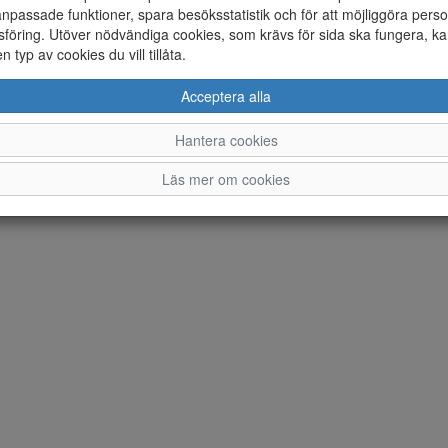
npassade funktioner, spara besöksstatistik och för att möjliggöra perso
Ändra inställingar för cookies
föring. Utöver nödvändiga cookies, som krävs för sida ska fungera, ka
en typ av cookies du vill tillåta.
© Norrmans Skor AB 2026 i samarbete med
Flexicon
Acceptera alla
Hantera cookies
Läs mer om cookies