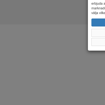
erbjuda a
marknads
välja vilk