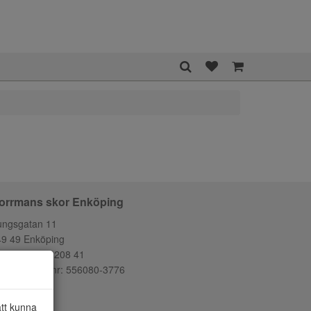
orrmans skor Enköping
ungsgatan 11
49 49 Enköping
lefon:
0171-208 41
ganisationsnr: 556080-3776
att kunna